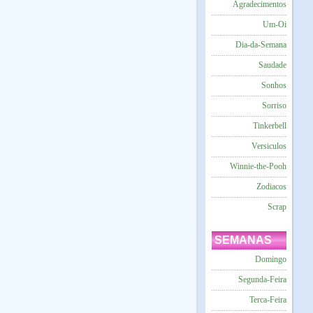
Agradecimentos
Um-Oi
Dia-da-Semana
Saudade
Sonhos
Sorriso
Tinkerbell
Versiculos
Winnie-the-Pooh
Zodiacos
Scrap
SEMANAS
Domingo
Segunda-Feira
Terca-Feira