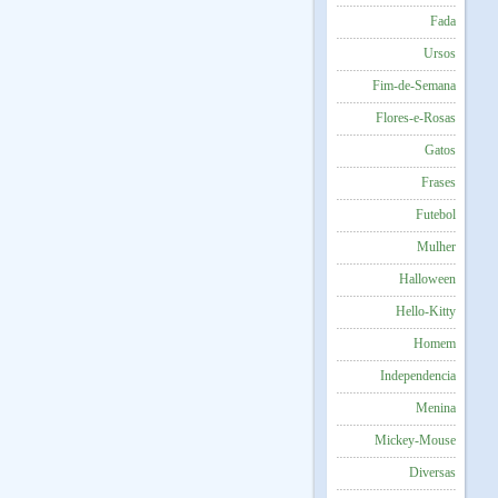
Fada
Ursos
Fim-de-Semana
Flores-e-Rosas
Gatos
Frases
Futebol
Mulher
Halloween
Hello-Kitty
Homem
Independencia
Menina
Mickey-Mouse
Diversas