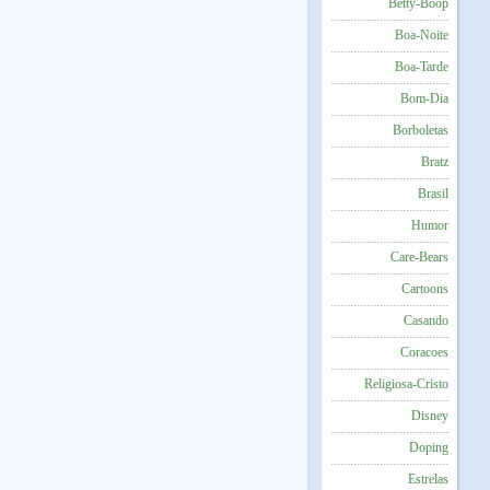
Betty-Boop
Boa-Noite
Boa-Tarde
Bom-Dia
Borboletas
Bratz
Brasil
Humor
Care-Bears
Cartoons
Casando
Coracoes
Religiosa-Cristo
Disney
Doping
Estrelas