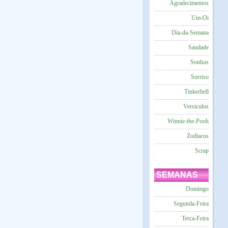
Agradecimentos
Um-Oi
Dia-da-Semana
Saudade
Sonhos
Sorriso
Tinkerbell
Versiculos
Winnie-the-Pooh
Zodiacos
Scrap
SEMANAS
Domingo
Segunda-Feira
Terca-Feira