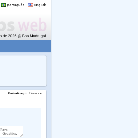
to de 2026 @ Boa Madruga!
Você está aqui:
Home »
»