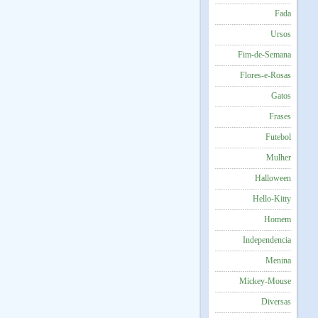
Fada
Ursos
Fim-de-Semana
Flores-e-Rosas
Gatos
Frases
Futebol
Mulher
Halloween
Hello-Kitty
Homem
Independencia
Menina
Mickey-Mouse
Diversas