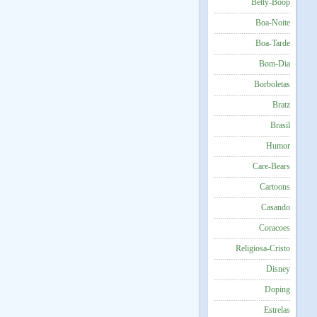
Betty-Boop
Boa-Noite
Boa-Tarde
Bom-Dia
Borboletas
Bratz
Brasil
Humor
Care-Bears
Cartoons
Casando
Coracoes
Religiosa-Cristo
Disney
Doping
Estrelas