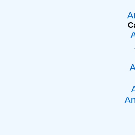
A
C
A
An