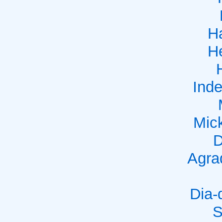
H
He
Ind
Mic
D
Agra
Dia
S