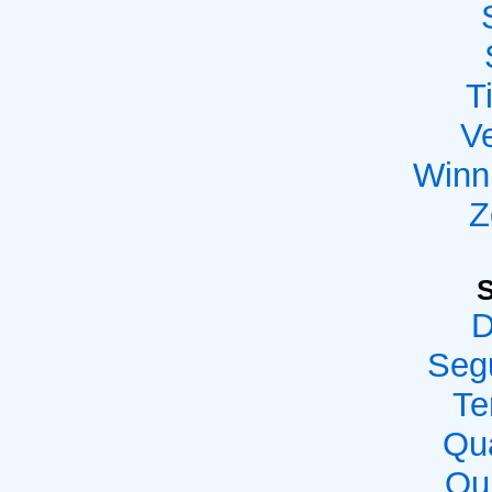
T
Ve
Winn
Z
D
Seg
Te
Qua
Qui