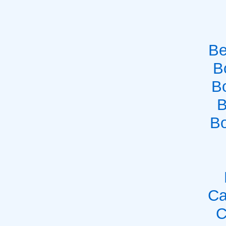
Be
B
B
B
Bo
Ca
C