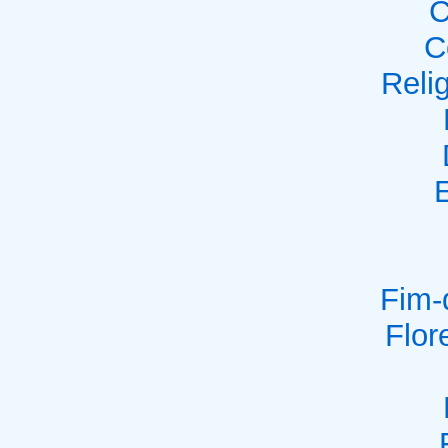
C
C
Reli
E
Fim-
Flor