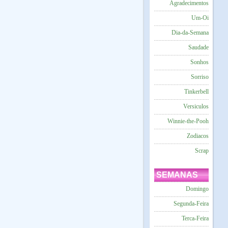
Agradecimentos
Um-Oi
Dia-da-Semana
Saudade
Sonhos
Sorriso
Tinkerbell
Versiculos
Winnie-the-Pooh
Zodiacos
Scrap
SEMANAS
Domingo
Segunda-Feira
Terca-Feira