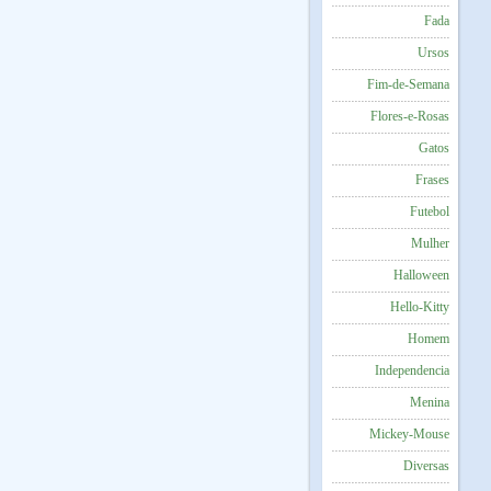
Fada
Ursos
Fim-de-Semana
Flores-e-Rosas
Gatos
Frases
Futebol
Mulher
Halloween
Hello-Kitty
Homem
Independencia
Menina
Mickey-Mouse
Diversas