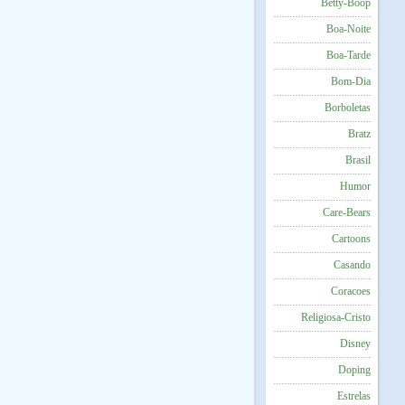
Betty-Boop
Boa-Noite
Boa-Tarde
Bom-Dia
Borboletas
Bratz
Brasil
Humor
Care-Bears
Cartoons
Casando
Coracoes
Religiosa-Cristo
Disney
Doping
Estrelas