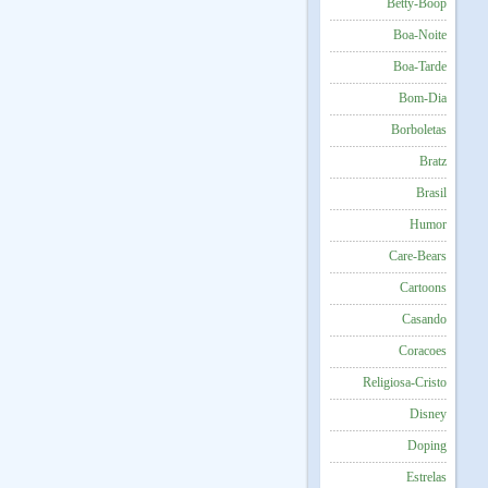
Betty-Boop
Boa-Noite
Boa-Tarde
Bom-Dia
Borboletas
Bratz
Brasil
Humor
Care-Bears
Cartoons
Casando
Coracoes
Religiosa-Cristo
Disney
Doping
Estrelas