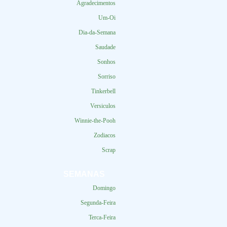
Agradecimentos
Um-Oi
Dia-da-Semana
Saudade
Sonhos
Sorriso
Tinkerbell
Versiculos
Winnie-the-Pooh
Zodiacos
Scrap
SEMANAS
Domingo
Segunda-Feira
Terca-Feira