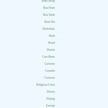
Betty-Boop
Boa-Noite
Boa-Tarde
Bom-Dia
Borboletas
Bratz
Brasil
Humor
Care-Bears
Cartoons
Casando
Coracoes
Religiosa-Cristo
Disney
Doping
Estrelas