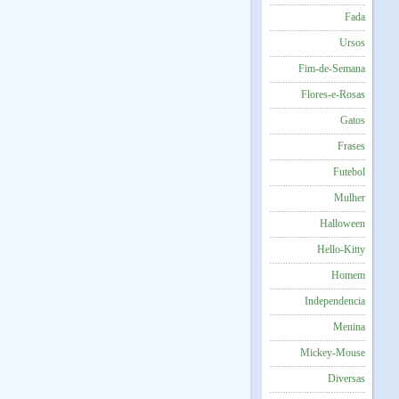
Fada
Ursos
Fim-de-Semana
Flores-e-Rosas
Gatos
Frases
Futebol
Mulher
Halloween
Hello-Kitty
Homem
Independencia
Menina
Mickey-Mouse
Diversas