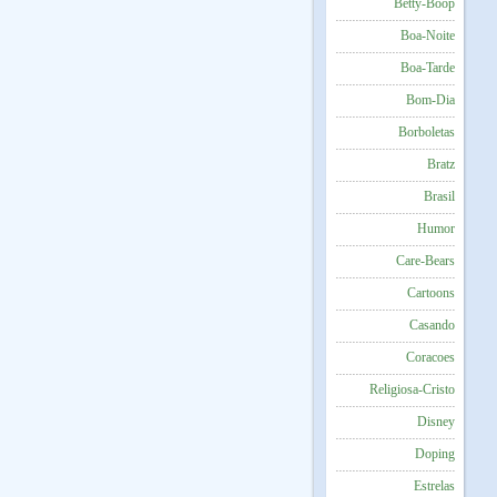
Betty-Boop
Boa-Noite
Boa-Tarde
Bom-Dia
Borboletas
Bratz
Brasil
Humor
Care-Bears
Cartoons
Casando
Coracoes
Religiosa-Cristo
Disney
Doping
Estrelas