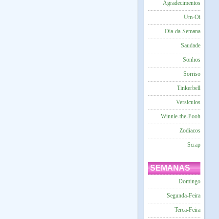
Agradecimentos
Um-Oi
Dia-da-Semana
Saudade
Sonhos
Sorriso
Tinkerbell
Versiculos
Winnie-the-Pooh
Zodiacos
Scrap
SEMANAS
Domingo
Segunda-Feira
Terca-Feira