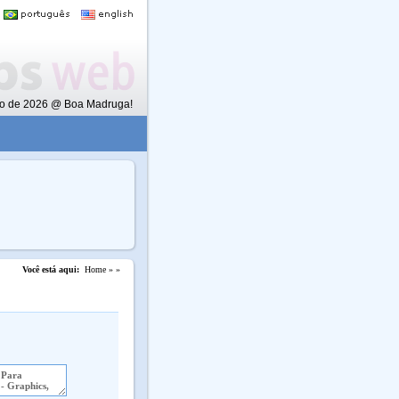
sto de 2026 @ Boa Madruga!
Você está aqui:
Home »
»