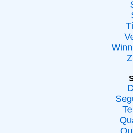
T
Ve
Winn
Z
D
Seg
Te
Qua
Qui