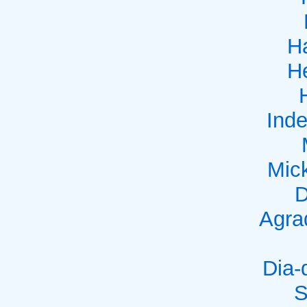
H
He
Ind
Mic
D
Agra
Dia
S