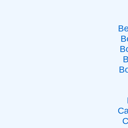
Be
B
B
B
Bo
Ca
C