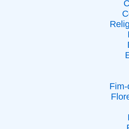
C
C
Reli
E
Fim-
Flor