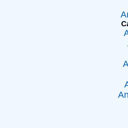
A
C
A
An