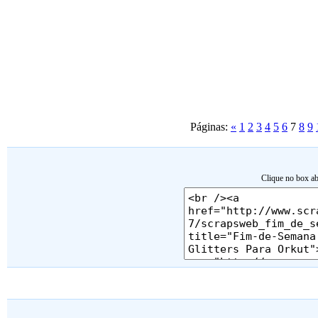
Páginas:
«
1
2
3
4
5
6
7
8
9
Clique no box ab